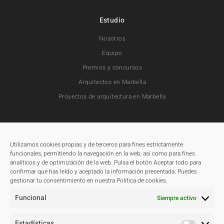
Estudio
Nosotros
Equipo
Premios y concursos
Arquitectos en Marbella
Proyectos de arquitectura en Marbella
Proyectos
Todos
Utilizamos cookies propias y de terceros para fines estrictamente
funcionales, permitiendo la navegación en la web, así como para fines
Residenciales
analíticos y de optimización de la web. Pulsa el botón Aceptar todo para
confirmar que has leído y aceptado la información presentada. Puedes
Públicos
gestionar tu consentimiento en nuestra Política de cookies.
Hoteleros
Funcional
Siempre activo
Concursos
Master Plan
Estadísticas