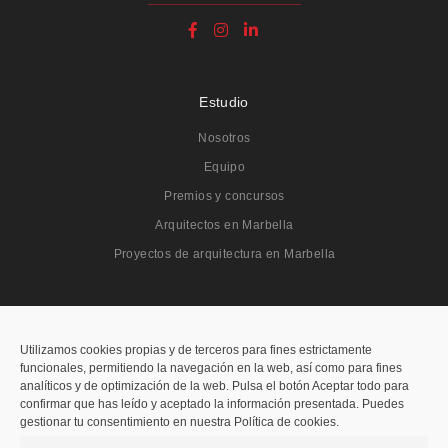
Estudio
Nosotros
Equipo
Premios y concursos
Arquitectos en Marbella
Proyectos de arquitectura en Marbella
Proyectos
Todos
Utilizamos cookies propias y de terceros para fines estrictamente
funcionales, permitiendo la navegación en la web, así como para fines
Residenciales
analíticos y de optimización de la web. Pulsa el botón Aceptar todo para
confirmar que has leído y aceptado la información presentada. Puedes
Públicos
gestionar tu consentimiento en nuestra Política de cookies.
Hoteleros