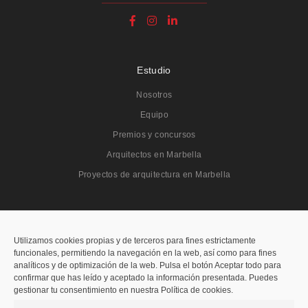
Estudio
Nosotros
Equipo
Premios y concursos
Arquitectos en Marbella
Proyectos de arquitectura en Marbella
Proyectos
Todos
Utilizamos cookies propias y de terceros para fines estrictamente
funcionales, permitiendo la navegación en la web, así como para fines
Residenciales
analíticos y de optimización de la web. Pulsa el botón Aceptar todo para
confirmar que has leído y aceptado la información presentada. Puedes
Públicos
gestionar tu consentimiento en nuestra Política de cookies.
Hoteleros