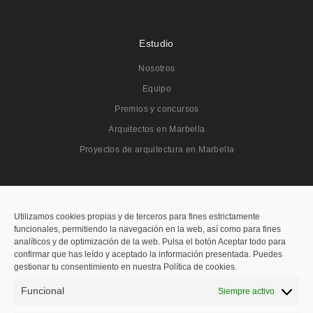
Estudio
Nosotros
Equipo
Premios y concursos
Arquitectos en Marbella
Proyectos de arquitectura en Marbella
Proyectos
Todos
Utilizamos cookies propias y de terceros para fines estrictamente
funcionales, permitiendo la navegación en la web, así como para fines
Residenciales
analíticos y de optimización de la web. Pulsa el botón Aceptar todo para
confirmar que has leído y aceptado la información presentada. Puedes
Públicos
gestionar tu consentimiento en nuestra Política de cookies.
Hoteleros
Funcional
Siempre activo
Concursos