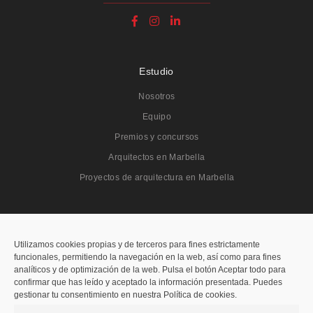
Estudio
Nosotros
Equipo
Premios y concursos
Arquitectos en Marbella
Proyectos de arquitectura en Marbella
Proyectos
Todos
Utilizamos cookies propias y de terceros para fines estrictamente
funcionales, permitiendo la navegación en la web, así como para fines
Residenciales
analíticos y de optimización de la web. Pulsa el botón Aceptar todo para
confirmar que has leído y aceptado la información presentada. Puedes
Públicos
gestionar tu consentimiento en nuestra Política de cookies.
Hoteleros