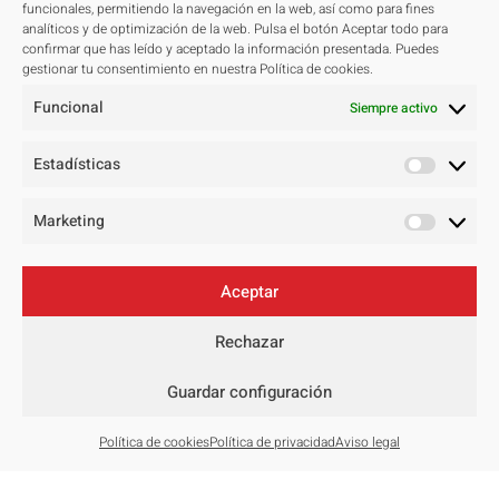
Proyectos
funcionales, permitiendo la navegación en la web, así como para fines
analíticos y de optimización de la web. Pulsa el botón Aceptar todo para
Todos
confirmar que has leído y aceptado la información presentada. Puedes
gestionar tu consentimiento en nuestra Política de cookies.
Residenciales
Funcional
Públicos
Siempre activo
Hoteleros
Estadísticas
Concursos
Master Plan
Marketing
Contacto
Aceptar
Aviso legal
Rechazar
Política de privacidad
Política de cookies
Guardar configuración
Política de cookies
Política de privacidad
Aviso legal
Copyright Huete Arquitectos