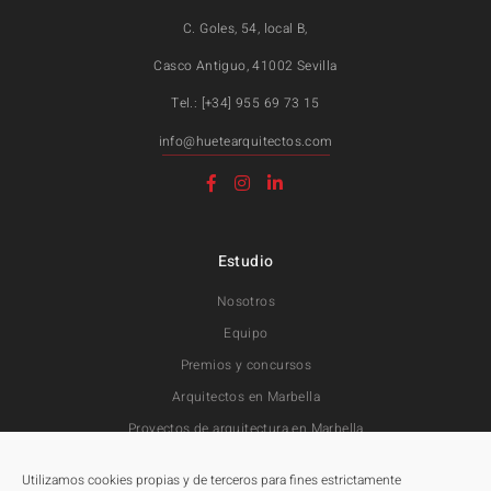
C. Goles, 54, local B,
Casco Antiguo, 41002 Sevilla
Tel.: [+34] 955 69 73 15
info@huetearquitectos.com
Estudio
Nosotros
Equipo
Premios y concursos
Arquitectos en Marbella
Proyectos de arquitectura en Marbella
Utilizamos cookies propias y de terceros para fines estrictamente