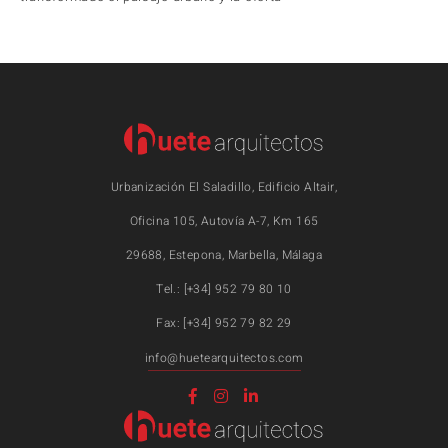
Urbanización El Saladillo, Edificio Altair,
Oficina 105, Autovía A-7, Km 165
29688, Estepona, Marbella, Málaga
Tel.: [+34] 952 79 80 10
Fax: [+34] 952 79 82 29
info@huetearquitectos.com