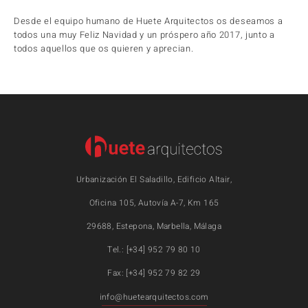
Desde el equipo humano de Huete Arquitectos os deseamos a
todos una muy Feliz Navidad y un próspero año 2017, junto a
todos aquellos que os quieren y aprecian.
Urbanización El Saladillo, Edificio Altair,
Oficina 105, Autovía A-7, Km 165
29688, Estepona, Marbella, Málaga
Tel.: [+34] 952 79 80 10
Fax: [+34] 952 79 82 29
info@huetearquitectos.com