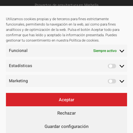
Proyectos de arquitectura en Marbella
Utilizamos cookies propias y de terceros para fines estrictamente
Proyectos
funcionales, permitiendo la navegación en la web, así como para fines
analíticos y de optimización de la web. Pulsa el botón Aceptar todo para
Todos
confirmar que has leído y aceptado la información presentada. Puedes
gestionar tu consentimiento en nuestra Política de cookies.
Residenciales
Funcional
Públicos
Siempre activo
Hoteleros
Estadísticas
Concursos
Master Plan
Marketing
Contacto
Aceptar
Aviso legal
Rechazar
Política de privacidad
Política de cookies
Guardar configuración