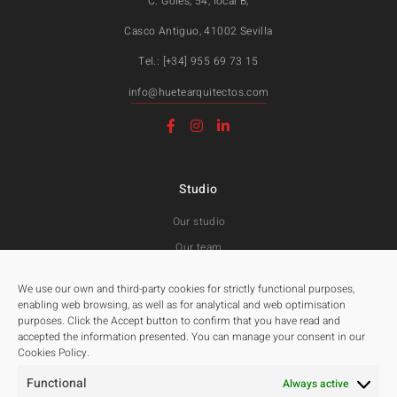
C. Goles, 54, local B,
Casco Antiguo, 41002 Sevilla
Tel.: [+34] 955 69 73 15
info@huetearquitectos.com
Studio
Our studio
Our team
Awards and Public tenders
We use our own and third-party cookies for strictly functional purposes,
enabling web browsing, as well as for analytical and web optimisation
purposes. Click the Accept button to confirm that you have read and
Projects
accepted the information presented. You can manage your consent in our
Cookies Policy.
All
Functional
Residentials
Always active