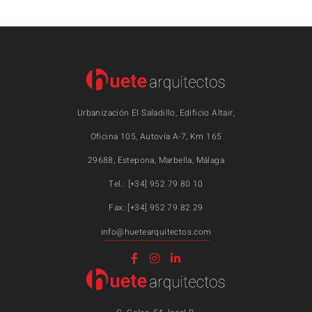
Urbanización El Saladillo, Edificio Altair,
Oficina 105, Autovía A-7, Km 165
29688, Estepona, Marbella, Málaga
Tel.: [+34] 952 79 80 10
Fax: [+34] 952 79 82 29
info@huetearquitectos.com