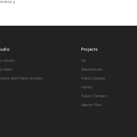
ientos y
tudio
Projects
ur studio
All
ur team
Residentials
wards and Public tenders
Public Spaces
Hotels
Public Tenders
Master Plan