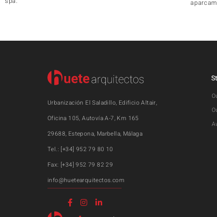
spa.
aparcam
S
O
Urbanización El Saladillo, Edificio Altair,
O
Oficina 105, Autovía A-7, Km 165
A
29688, Estepona, Marbella, Málaga
Tel.: [+34] 952 79 80 10
Fax: [+34] 952 79 82 29
info@huetearquitectos.com