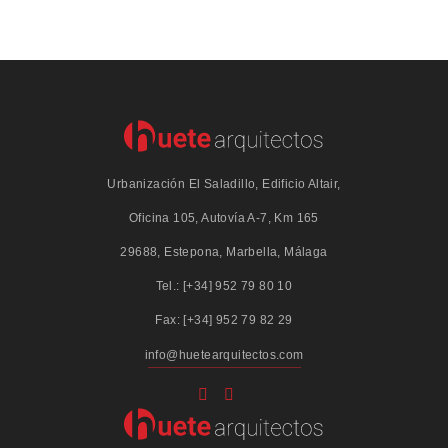
Urbanización El Saladillo, Edificio Altair,
Oficina 105, Autovía A-7, Km 165
29688, Estepona, Marbella, Málaga
Tel.: [+34] 952 79 80 10
Fax: [+34] 952 79 82 29
info@huetearquitectos.com