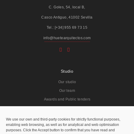
C. Goles, 54, local B,
Casco Antiguo, 41002 Sevilla
Tel.: [+34] 955 69 73 15
info@huetearquitectos.com
Studio
Our studio
Our team
Awards and Public tenders
Projects
We use our own and third-party cookies for strictly functional purposes,
enabling web browsing, as well as for analytical and web optimisation
All
purposes. Click the Accept button to confirm that you have read and