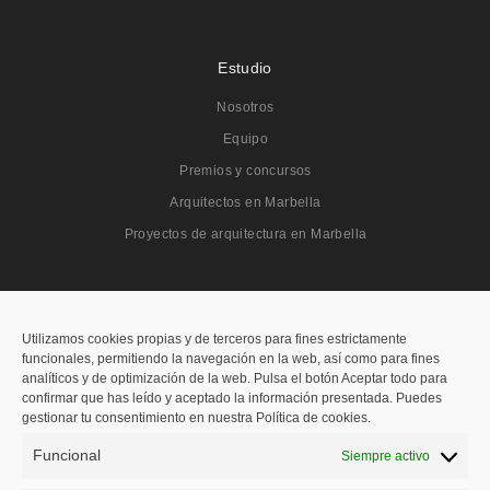
Estudio
Nosotros
Equipo
Premios y concursos
Arquitectos en Marbella
Proyectos de arquitectura en Marbella
Proyectos
Todos
Utilizamos cookies propias y de terceros para fines estrictamente
funcionales, permitiendo la navegación en la web, así como para fines
Residenciales
analíticos y de optimización de la web. Pulsa el botón Aceptar todo para
confirmar que has leído y aceptado la información presentada. Puedes
Públicos
gestionar tu consentimiento en nuestra Política de cookies.
Hoteleros
Funcional
Siempre activo
Concursos