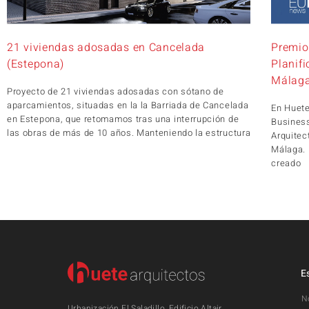
21 viviendas adosadas en Cancelada
Premio
(Estepona)
Planif
Málag
Proyecto de 21 viviendas adosadas con sótano de
aparcamientos, situadas en la la Barriada de Cancelada
En Huete
en Estepona, que retomamos tras una interrupción de
Business
las obras de más de 10 años. Manteniendo la estructura
Arquitec
Málaga.
creado
E
N
Urbanización El Saladillo, Edificio Altair,