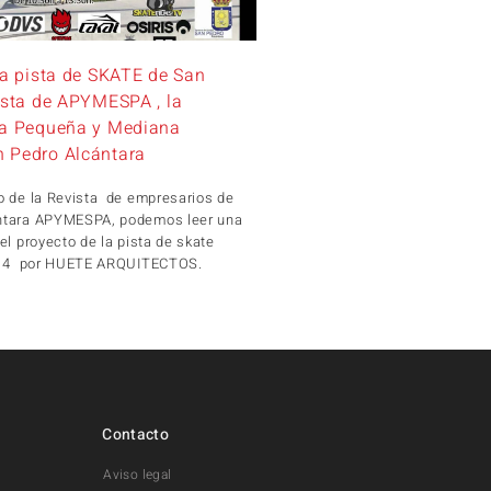
la pista de SKATE de San
ista de APYMESPA , la
la Pequeña y Mediana
 Pedro Alcántara
o de la Revista de empresarios de
ntara APYMESPA, podemos leer una
el proyecto de la pista de skate
2014 por HUETE ARQUITECTOS.
Contacto
Aviso legal