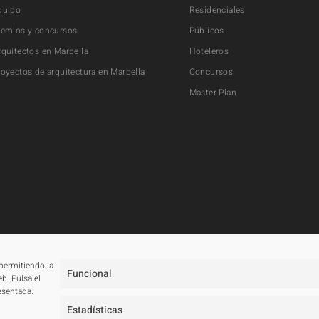
quipo
Residenciales
remios y concursos
Públicos
rquitectos en Marbella
Hoteleros
royectos de arquitectura en Marbella
Concursos
Master Plan
 permitiendo la
Funcional
b. Pulsa el
esentada.
Estadísticas