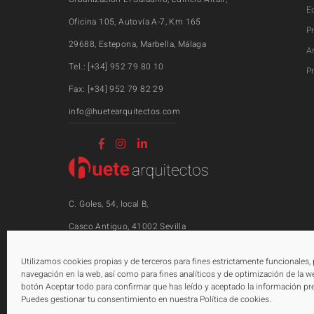
E
Oficina 105, Autovía A-7, Km 165
P
29688, Estepona, Marbella, Málaga
A
Tel.: [+34] 952 79 80 10
P
Fax: [+34] 952 79 82 29
info@huetearquitectos.com
C. Goles, 54, local B,
Casco Antiguo, 41002 Sevilla
Tel.: [+34] 955 69 73 15
Utilizamos cookies propias y de terceros para fines estrictamente funcionales,
info@huetearquitectos.com
navegación en la web, así como para fines analíticos y de optimización de la we
botón Aceptar todo para confirmar que has leído y aceptado la información pr
Puedes gestionar tu consentimiento en nuestra Política de cookies.