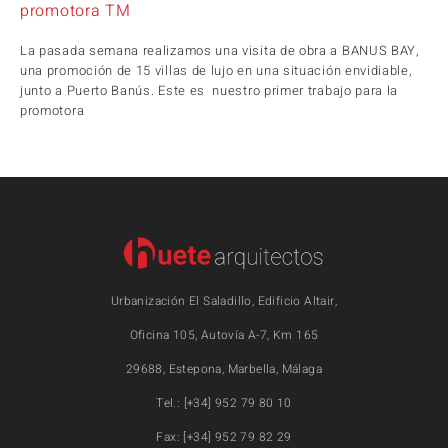
promotora TM
La pasada semana realizamos una visita de obra a BANUS BAY,
una promoción de 15 villas de lujo en una situación envidiable,
junto a Puerto Banús. Este es nuestro primer trabajo para la
promotora
Urbanización El Saladillo, Edificio Altair,
Oficina 105, Autovía A-7, Km 165
29688, Estepona, Marbella, Málaga
Tel.: [+34] 952 79 80 10
Fax: [+34] 952 79 82 29