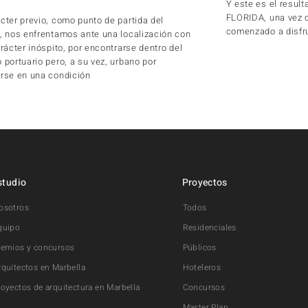
Y este es el resul
FLORIDA, una vez 
cter previo, como punto de partida del
comenzado a disfru
, nos enfrentamos ante una localización con
arácter inóspito, por encontrarse dentro del
 portuario pero, a su vez, urbano por
rse en una condición
studio
Proyectos
osotros
Todos
quipo
Residenciales
remios y concursos
Públicos
rquitectos en Marbella
Hoteleros
royectos de arquitectura en Marbella
Concursos
Master Plan