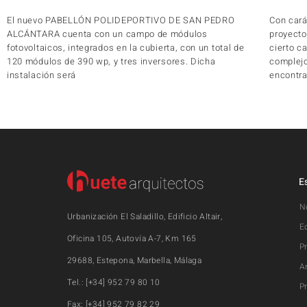
El nuevo PABELLÓN POLIDEPORTIVO DE SAN PEDRO
Con cará
ALCÁNTARA cuenta con un campo de módulos
proyecto
fotovoltaicos, integrados en la cubierta, con un total de
cierto c
120 módulos de 390 wp, y tres inversores. Dicha
complejo
instalación será
encontra
E
N
Urbanización El Saladillo, Edificio Altair,
E
Oficina 105, Autovía A-7, Km 165
P
29688, Estepona, Marbella, Málaga
A
Tel.: [+34] 952 79 80 10
P
Fax: [+34] 952 79 82 29