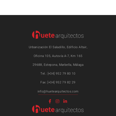
Urbanización El Saladillo, Edificio Altair,
Oficina 105, Autovía A-7, Km 165
29688, Estepona, Marbella, Málaga
Tel.: [+34] 952 79 80 10
Fax: [+34] 952 79 82 29
info@huetearquitectos.com