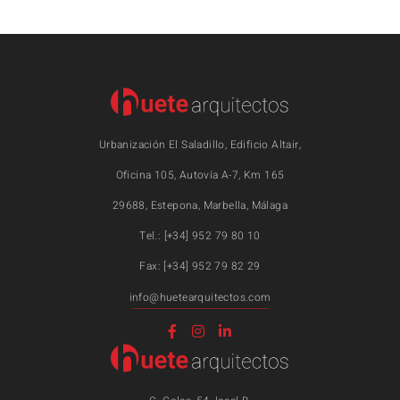
Urbanización El Saladillo, Edificio Altair,
Oficina 105, Autovía A-7, Km 165
29688, Estepona, Marbella, Málaga
Tel.: [+34] 952 79 80 10
Fax: [+34] 952 79 82 29
info@huetearquitectos.com