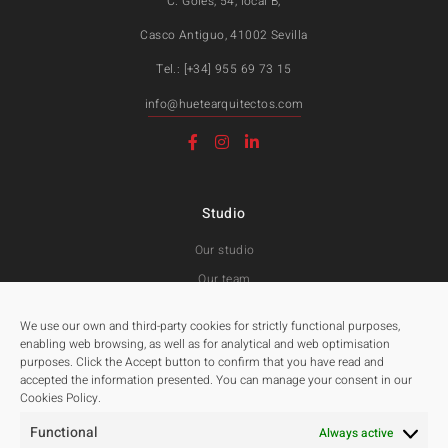
C. Goles, 54, local B,
Casco Antiguo, 41002 Sevilla
Tel.: [+34] 955 69 73 15
info@huetearquitectos.com
Studio
Our studio
Our team
Awards and Public tenders
We use our own and third-party cookies for strictly functional purposes,
enabling web browsing, as well as for analytical and web optimisation
purposes. Click the Accept button to confirm that you have read and
Projects
accepted the information presented. You can manage your consent in our
Cookies Policy.
All
Functional
Residentials
Always active