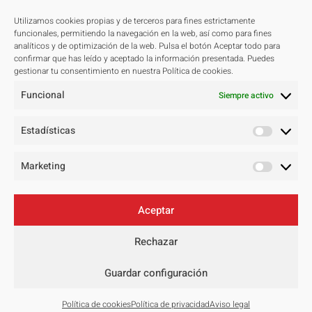
Utilizamos cookies propias y de terceros para fines estrictamente
Proyectos
funcionales, permitiendo la navegación en la web, así como para fines
analíticos y de optimización de la web. Pulsa el botón Aceptar todo para
Todos
confirmar que has leído y aceptado la información presentada. Puedes
gestionar tu consentimiento en nuestra Política de cookies.
Residenciales
Funcional
Públicos
Siempre activo
Hoteleros
Estadísticas
Concursos
Master Plan
Marketing
Contacto
Aceptar
Aviso legal
Rechazar
Política de privacidad
Política de cookies
Guardar configuración
Política de cookies
Política de privacidad
Aviso legal