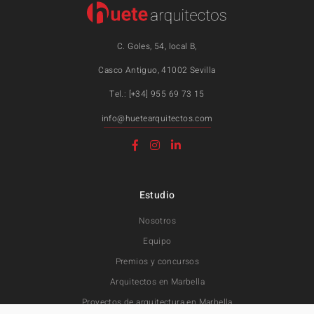
C. Goles, 54, local B,
Casco Antiguo, 41002 Sevilla
Tel.: [+34] 955 69 73 15
info@huetearquitectos.com
Estudio
Nosotros
Equipo
Premios y concursos
Arquitectos en Marbella
Proyectos de arquitectura en Marbella