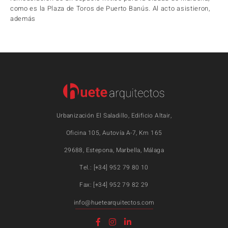
como es la Plaza de Toros de Puerto Banús. Al acto asistieron,
además
Urbanización El Saladillo, Edificio Altair,
Oficina 105, Autovía A-7, Km 165
29688, Estepona, Marbella, Málaga
Tel.: [+34] 952 79 80 10
Fax: [+34] 952 79 82 29
info@huetearquitectos.com