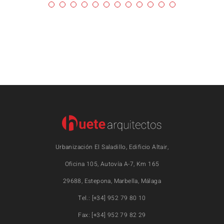
Urbanización El Saladillo, Edificio Altair,
Oficina 105, Autovía A-7, Km 165
29688, Estepona, Marbella, Málaga
Tel.: [+34] 952 79 80 10
Fax: [+34] 952 79 82 29