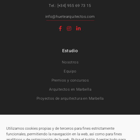
Tel.: [+34] 955 69 73 15
info@huetearquitectos.com
Estudio
Nosotros
Equipo
Premios y concursos
Arquitectos en Marbella
Proyectos de arquitectura en Marbella
Proyectos
Todos
Utilizamos cookies propias y de terceros para fines estrictamente
funcionales, permitiendo la navegación en la web, así como para fines
Residenciales
analíticos y de optimización de la web. Pulsa el botón Aceptar todo para