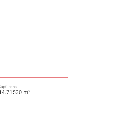
Supf. cons.
14.71530 m
2