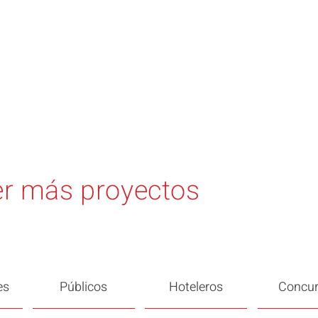
r más proyectos
es
Públicos
Hoteleros
Concu