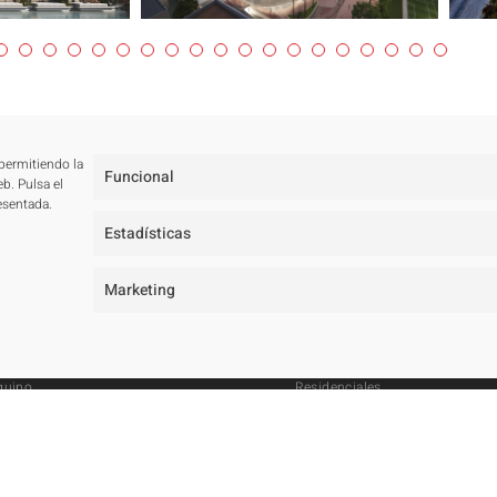
 permitiendo la
Funcional
b. Pulsa el
esentada.
Estadísticas
Marketing
studio
Proyectos
osotros
Todos
quipo
Residenciales
remios y concursos
Públicos
rquitectos en Marbella
Hoteleros
royectos de arquitectura en Marbella
Concursos