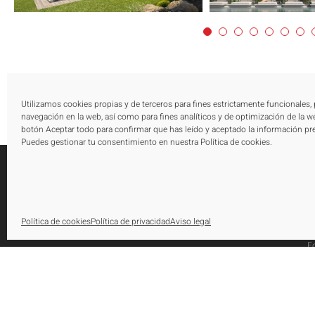
Utilizamos cookies propias y de terceros para fines estrictamente funcionales,
navegación en la web, así como para fines analíticos y de optimización de la we
botón Aceptar todo para confirmar que has leído y aceptado la información pr
Puedes gestionar tu consentimiento en nuestra Política de cookies.
E
Política de cookies
Política de privacidad
Aviso legal
N
Urbanización El Saladillo, Edificio Altair,
E
Oficina 105, Autovía A-7, Km 165
P
29688, Estepona, Marbella, Málaga
A
Tel.: [+34] 952 79 80 10
P