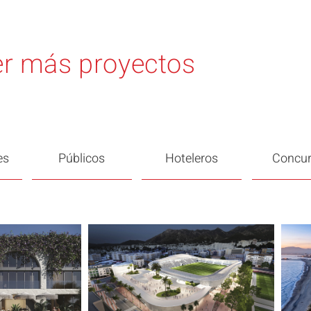
r más proyectos
es
Públicos
Hoteleros
Concu