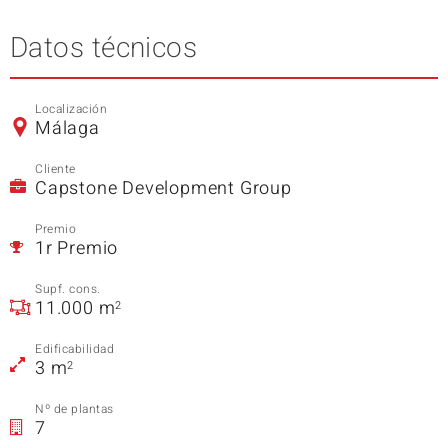
Datos técnicos
Localización
Málaga
Cliente
Capstone Development Group
Premio
1r Premio
Supf. cons.
11.000 m
2
Edificabilidad
3 m
2
Nº de plantas
7