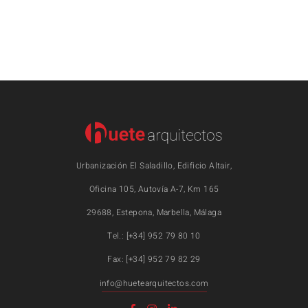
Urbanización El Saladillo, Edificio Altair,
Oficina 105, Autovía A-7, Km 165
29688, Estepona, Marbella, Málaga
Tel.: [+34] 952 79 80 10
Fax: [+34] 952 79 82 29
info@huetearquitectos.com