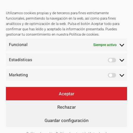
Utilizamos cookies propias y de terceros para fines estrictamente
Proyectos
funcionales, permitiendo la navegación en la web, así como para fines
analíticos y de optimización de la web. Pulsa el botón Aceptar todo para
Todos
confirmar que has leído y aceptado la información presentada. Puedes
gestionar tu consentimiento en nuestra Política de cookies.
Residenciales
Funcional
Públicos
Siempre activo
Hoteleros
Estadísticas
Concursos
Master Plan
Marketing
Contacto
Aceptar
Aviso legal
Rechazar
Política de privacidad
Política de cookies
Guardar configuración