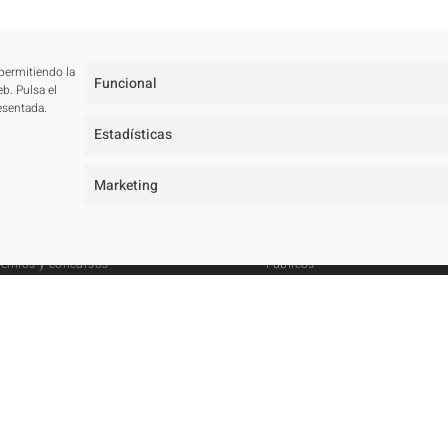
 permitiendo la
Funcional
b. Pulsa el
esentada.
Estadísticas
studio
Proyectos
Marketing
osotros
Todos
quipo
Residenciales
remios y concursos
Públicos
rquitectos en Marbella
Hoteleros
royectos de arquitectura en Marbella
Concursos
Master Plan