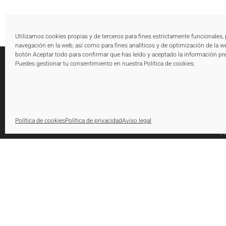
Utilizamos cookies propias y de terceros para fines estrictamente funcionales,
navegación en la web, así como para fines analíticos y de optimización de la we
botón Aceptar todo para confirmar que has leído y aceptado la información pr
Puedes gestionar tu consentimiento en nuestra Política de cookies.
E
N
Urbanización El Saladillo, Edificio Altair,
E
Política de cookies
Política de privacidad
Aviso legal
Oficina 105, Autovía A-7, Km 165
P
29688, Estepona, Marbella, Málaga
A
Tel.: [+34] 952 79 80 10
P
Fax: [+34] 952 79 82 29
info@huetearquitectos.com