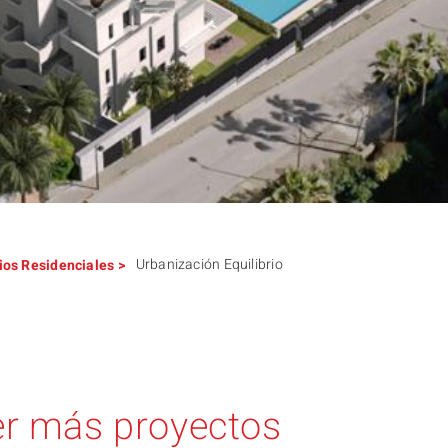
Urbanización Equilibrio
cios
Residenciales
>
r más proyectos