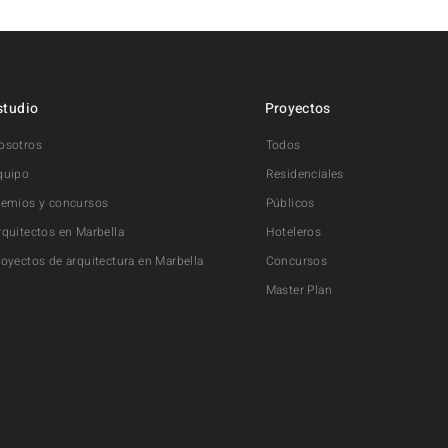
studio
Proyectos
osotros
Todos
quipo
Residenciales
remios y concursos
Públicos
rquitectos en Marbella
Hoteleros
royectos de arquitectura en Marbella
Concursos
Master Plan