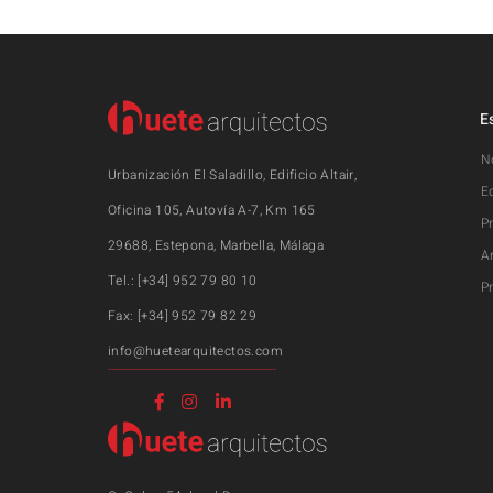
E
N
Urbanización El Saladillo, Edificio Altair,
E
Oficina 105, Autovía A-7, Km 165
P
29688, Estepona, Marbella, Málaga
A
Tel.: [+34] 952 79 80 10
P
Fax: [+34] 952 79 82 29
info@huetearquitectos.com