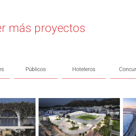
r más proyectos
es
Públicos
Hoteleros
Concu