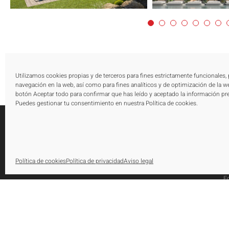
Utilizamos cookies propias y de terceros para fines estrictamente funcionales,
navegación en la web, así como para fines analíticos y de optimización de la we
botón Aceptar todo para confirmar que has leído y aceptado la información pr
Puedes gestionar tu consentimiento en nuestra Política de cookies.
E
Política de cookies
Política de privacidad
Aviso legal
N
Urbanización El Saladillo, Edificio Altair,
E
Oficina 105, Autovía A-7, Km 165
P
29688, Estepona, Marbella, Málaga
A
Tel.: [+34] 952 79 80 10
P