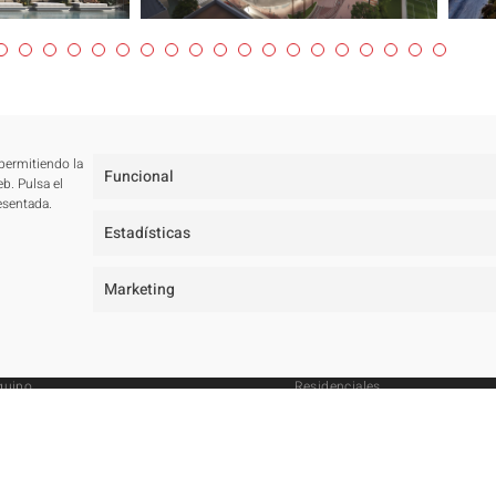
 permitiendo la
Funcional
b. Pulsa el
esentada.
Estadísticas
Marketing
studio
Proyectos
osotros
Todos
quipo
Residenciales
remios y concursos
Públicos
rquitectos en Marbella
Hoteleros
royectos de arquitectura en Marbella
Concursos