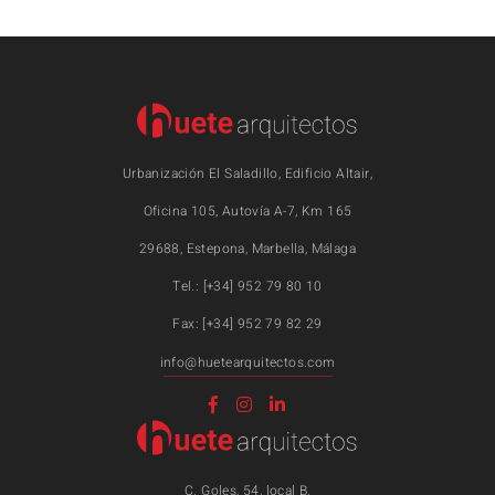
Urbanización El Saladillo, Edificio Altair,
Oficina 105, Autovía A-7, Km 165
29688, Estepona, Marbella, Málaga
Tel.: [+34] 952 79 80 10
Fax: [+34] 952 79 82 29
info@huetearquitectos.com
C. Goles, 54, local B,