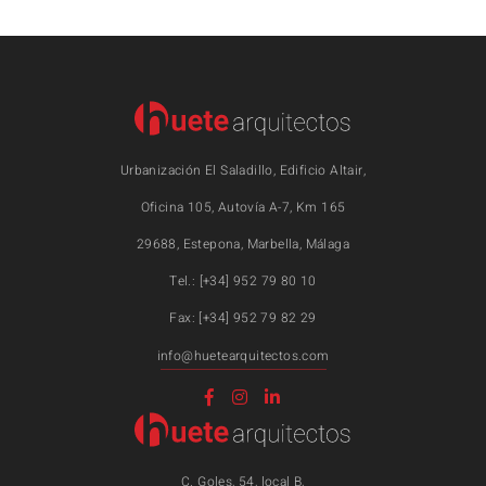
Urbanización El Saladillo, Edificio Altair,
Oficina 105, Autovía A-7, Km 165
29688, Estepona, Marbella, Málaga
Tel.: [+34] 952 79 80 10
Fax: [+34] 952 79 82 29
info@huetearquitectos.com
C. Goles, 54, local B,